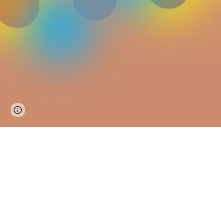
Page
Google Sites
Report abuse
updated