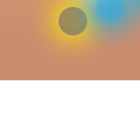
s habitants décorent leur maison pour la bonne
u chant d'oiseau, découvrez une ambiance féérique
erveilleuse ambiance de fin d'année.