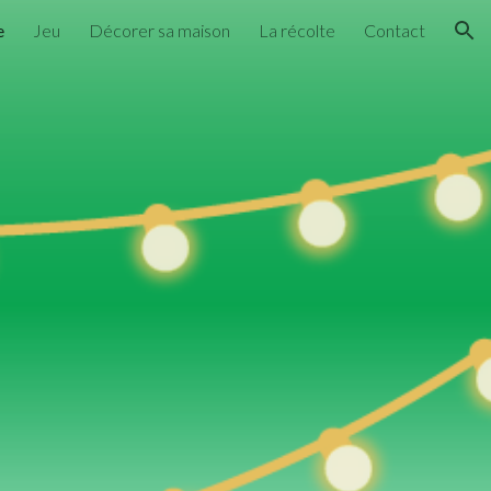
e
Jeu
Décorer sa maison
La récolte
Contact
ion